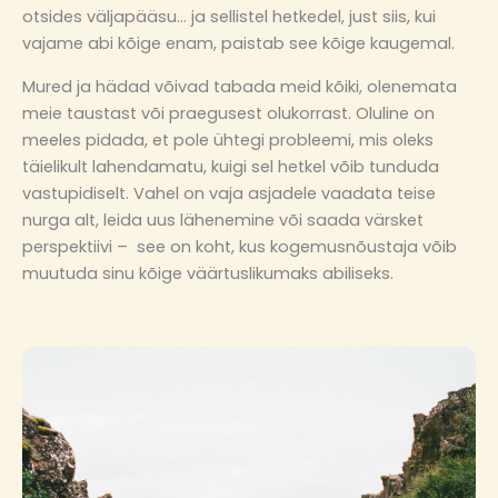
otsides väljapääsu… ja sellistel hetkedel, just siis, kui
vajame abi kõige enam, paistab see kõige kaugemal.
Mured ja hädad võivad tabada meid kõiki, olenemata
meie taustast või praegusest olukorrast. Oluline on
meeles pidada, et pole ühtegi probleemi, mis oleks
täielikult lahendamatu, kuigi sel hetkel võib tunduda
vastupidiselt. Vahel on vaja asjadele vaadata teise
nurga alt, leida uus lähenemine või saada värsket
perspektiivi – see on koht, kus kogemusnõustaja võib
muutuda sinu kõige väärtuslikumaks abiliseks.