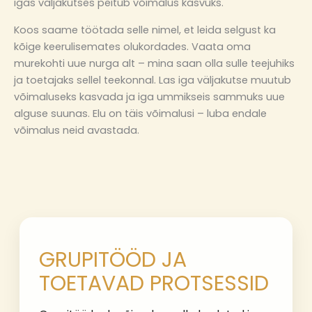
igas väljakutses peitub võimalus kasvuks.
Koos saame töötada selle nimel, et leida selgust ka
kõige keerulisemates olukordades. Vaata oma
murekohti uue nurga alt – mina saan olla sulle teejuhiks
ja toetajaks sellel teekonnal. Las iga väljakutse muutub
võimaluseks kasvada ja iga ummikseis sammuks uue
alguse suunas. Elu on täis võimalusi – luba endale
võimalus neid avastada.
GRUPITÖÖD JA
TOETAVAD PROTSESSID