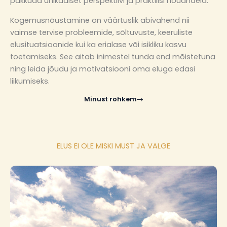
pakkuda unikaalset perspektiivi ja praktilisi nõuandeid.
Kogemusnõustamine on väärtuslik abivahend nii
vaimse tervise probleemide, sõltuvuste, keeruliste
elusituatsioonide kui ka erialase või isikliku kasvu
toetamiseks. See aitab inimestel tunda end mõistetuna
ning leida jõudu ja motivatsiooni oma eluga edasi
liikumiseks.
Minust rohkem
ELUS EI OLE MISKI MUST JA VALGE