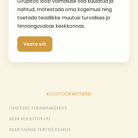
Grupitöö loob võimaluse olla kuulatud ja
nähtud, mõtestada oma kogemusi ning
toetada teadlikke muutusi turvalises ja
hinnanguvabas keskkonnas.
Vaata siit
KOOSTÖÖPARTNERID
OJAVEERE TERAAPIAKESKUS
KEER KOOLITUS OÜ
KEER VAIMSE TERVISE KESKUS