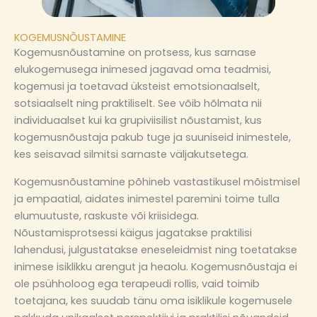
KOGEMUSNÕUSTAMINE
Kogemusnõustamine on protsess, kus sarnase
elukogemusega inimesed jagavad oma teadmisi,
kogemusi ja toetavad üksteist emotsionaalselt,
sotsiaalselt ning praktiliselt. See võib hõlmata nii
individuaalset kui ka grupiviisilist nõustamist, kus
kogemusnõustaja pakub tuge ja suuniseid inimestele,
kes seisavad silmitsi sarnaste väljakutsetega.
Kogemusnõustamine põhineb vastastikusel mõistmisel
ja empaatial, aidates inimestel paremini toime tulla
elumuutuste, raskuste või kriisidega.
Nõustamisprotsessi käigus jagatakse praktilisi
lahendusi, julgustatakse eneseleidmist ning toetatakse
inimese isiklikku arengut ja heaolu. Kogemusnõustaja ei
ole psühholoog ega terapeudi rollis, vaid toimib
toetajana, kes suudab tänu oma isiklikule kogemusele