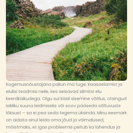
Kogemusnõustajana pakun ma tuge, kaasaelamist ja
elulisi teadmisi neile, kes seisavad silmitsi elu
keerdkäikudega. Olgu sul käsil sisemine võitlus, otsingud
isikliku suuna leidmiseks või soov pääseda sõltuvuste
lõksust – sa ei pea seda tegema üksinda. Minu eesmärk
on aidata sinul leida oma jõud ja võimalused,
mõistmaks, et igas probleemis peitub ka lahendus ja