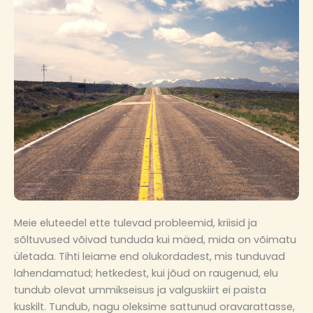
Meie eluteedel ette tulevad probleemid, kriisid ja
sõltuvused võivad tunduda kui mäed, mida on võimatu
ületada. Tihti leiame end olukordadest, mis tunduvad
lahendamatud; hetkedest, kui jõud on raugenud, elu
tundub olevat ummikseisus ja valguskiirt ei paista
kuskilt. Tundub, nagu oleksime sattunud oravarattasse,